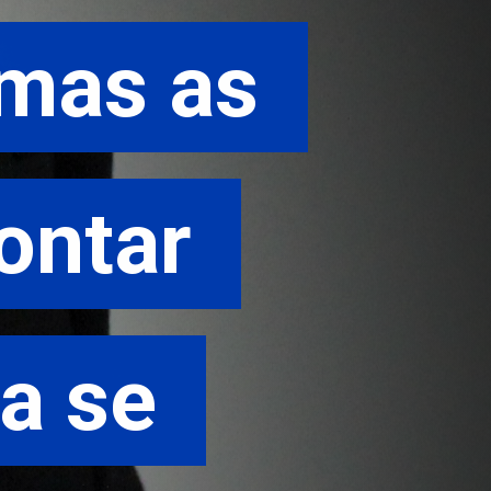
mas as 
mas as 
ntar 
ntar 
 se 
 se 