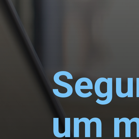
Segur
um mi