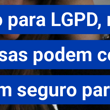
 para LGPD, 
 para LGPD, 
sas podem co
sas podem co
 seguro para
 seguro para