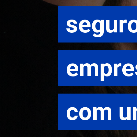
seguro
seguro
empre
empre
com um
com um