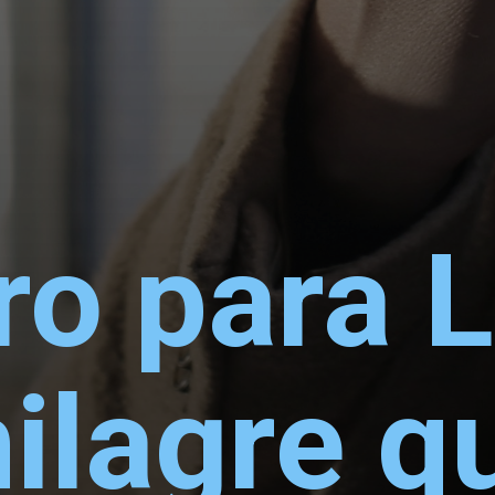
o para L
lagre qu