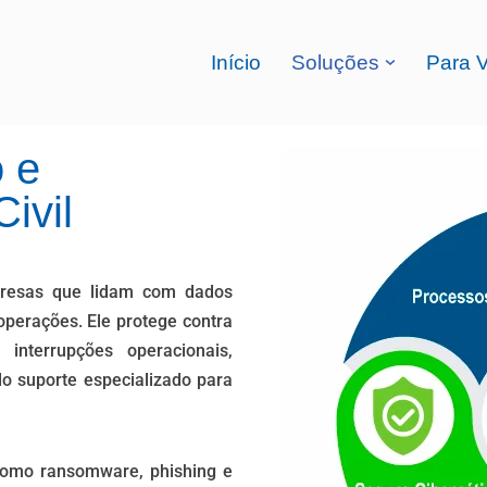
Início
Soluções
Para 
 e
ivil
resas que lidam com dados
operações. Ele protege contra
nterrupções operacionais,
do suporte especializado para
como ransomware, phishing e