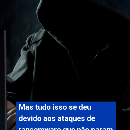
Mas tudo isso se deu 
devido aos ataques de 
ransomware que não param 