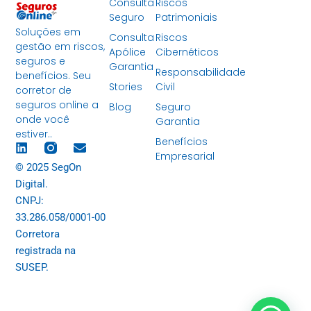
Consulta
Riscos
Seguro
Patrimoniais
Soluções em
Consulta
Riscos
gestão em riscos,
Apólice
Cibernéticos
seguros e
Garantia
Responsabilidade
benefícios. Seu
Stories
Civil
corretor de
seguros online a
Blog
Seguro
onde você
Garantia
estiver..
Benefícios
Empresarial
© 2025 SegOn
Digital.
CNPJ:
33.286.058/0001-00
Corretora
registrada na
SUSEP.