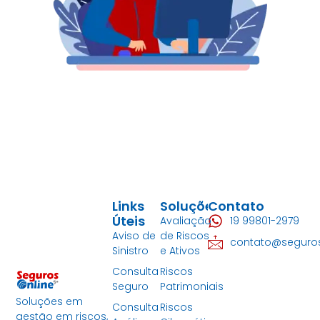
Links
Soluções
Contato
Úteis
Avaliação
19 99801-2979
Aviso de
de Riscos
contato@seguro
Sinistro
e Ativos
Consulta
Riscos
Seguro
Patrimoniais
Soluções em
Consulta
Riscos
gestão em riscos,